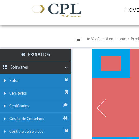
HOM
Você está em Home > Prod
PRODUTOS
Softwares
Bolsa
Cemitérios
Certificados
ias
Gestão de Conselhos
Controle de Serviços